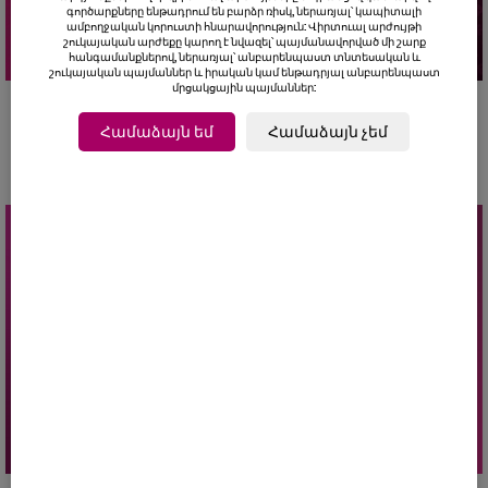
գործարքները ենթադրում են բարձր ռիսկ, ներառյալ՝ կապիտալի
ամբողջական կորուստի հնարավորություն: Վիրտուալ արժույթի
շուկայական արժեքը կարող է նվազել՝ պայմանավորված մի շարք
հանգամանքներով, ներառյալ՝ անբարենպաստ տնտեսական և
շուկայական պայմաններ և իրական կամ ենթադրյալ անբարենպաստ
մրցակցային պայմաններ:
Ընթացիկ ակցիա