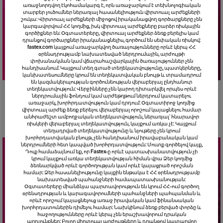
առաջնորդվող էկոհամակարգ է, որն առաջարկում է տեխնոլոգիական
տարբեր լուծումներ ներառյալ հասանելիություն վիրտուալ արժեքների
շուկա: Վիրտուալ արժեքների միջոցով իրականացվող գործարքները չեն
կարգավորվում ՀՀ կողմից, իսկ վիրտուալ արժեքները բարձր ռիսկային
գործիքներ են: Օգտատերերը, վիրտուալ արժեքներ ձեռք բերելիս կամ
դրանցով գործարքներ իրականացնելիս, գործում են սեփական ռիսկով:
fastex.com կայքում առաջարկվող ծառայությունները որևէ կերպ ՀՀ
օրենսդրությամբ նախատեսված ներդրումային, արժույթի
փոխանակման կամ վճարահաշվարկային ծառայություններ չեն
հանդիսանում: Կայքում տեղ գտած տեղեկատվությունը, պատկերները,
կանխատեսումները կրում են տեղեկատվական բնույթ և տրամադրում
են կազմակերպության գործունեության վերաբերյալ ընդհանուր
տեղեկատվություն: Վերջինները չեն կարող դիտարկվել որպես որևէ
Ակցիան ավարտված է
ներդրումային ֆոնդում կամ արժեթղթում ներդրում կատարելու
առաջարկ, խորհրդատվություն կամ դրդում: Օգտատիրոջ կողմից
վիրտուալ արժեք ձեռք բերելու վերաբերյալ որոշում կայացնելու համար
անհրաժեշտ ամբողջական տեղեկատվություն, ներառյալ՝ հնարավոր
ռիսկերի վերաբերյալ տեղեկատվություն, կայքում առկա չէ: Կայքում
տեղադրված տեղեկատվությունը և նյութերը չեն կրում
խորհրդատվական բնույթ, չեն հանդիսանում իրավաբանական կամ
ներդրումների հետ կապված խորհրդատվություն: Մուտք գործելով կայք,
Դուք համաձայնում եք, որ Fastex-ը որևէ պատասխանատվություն չի
կրում կայքում առկա տեղեկատվության հիման վրա Ձեր կողմից
ձեռնարկված որևէ գործողության կամ որևէ կայացրած որոշման
համար: Ձեր հասանելիությունը կայքին ենթակա է ՀՀ օրենսդրությամբ
նախատեսված պահանջների համապատասխանության:
Օգտատերերը միանձնյա պարտավորություն են կրում ՀՀ-ում գործող
օրենսդրության և կարագավորումների պահանջների պահպանման և
որևէ որոշում կայացնելուց առաջ իրավական կամ ֆինանսական
խորհրդատուներին դիմելու համար: Նախկինում ձեռք բերված փորձը և
հաջողությունները որևէ կերպ չեն երաշխավորում դրական
արդյունքներ: Բոլոր վիրտուալ արժույթները և դրանցով կատարվող