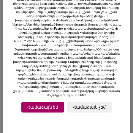
վիրտուալ արժեք ձեռք բերելու վերաբերյալ որոշում կայացնելու համար
Կրիպտոարժույթների էկոհամակարգը
անհրաժեշտ ամբողջական տեղեկատվություն, ներառյալ՝ հնարավոր
կշարունակի աճել, քանի որ ավելի շատ
ռիսկերի վերաբերյալ տեղեկատվություն, կայքում առկա չէ: Կայքում
տեղադրված տեղեկատվությունը և նյութերը չեն կրում
մարդիկ են դրանք օգտագործում այնպիսի
խորհրդատվական բնույթ, չեն հանդիսանում իրավաբանական կամ
ներդրումների հետ կապված խորհրդատվություն: Մուտք գործելով կայք,
ոլորտներում, ինչպիսիք են խաղերը և
Դուք համաձայնում եք, որ Fastex-ը որևէ պատասխանատվություն չի
կապիտալի շուկաները։
կրում կայքում առկա տեղեկատվության հիման վրա Ձեր կողմից
ձեռնարկված որևէ գործողության կամ որևէ կայացրած որոշման
Ակնկալվում է, որ DeFi-ն արագորեն
համար: Ձեր հասանելիությունը կայքին ենթակա է ՀՀ օրենսդրությամբ
նախատեսված պահանջների համապատասխանության:
կզարգանա՝ տրամադրելով նոր ֆինանսական
Օգտատերերը միանձնյա պարտավորություն են կրում ՀՀ-ում գործող
օրենսդրության և կարագավորումների պահանջների պահպանման և
ծառայություններ, ինչպիսիք են թրեյդինգը,
որևէ որոշում կայացնելուց առաջ իրավական կամ ֆինանսական
վարկերն ու փոխառություններն առանց
խորհրդատուներին դիմելու համար: Նախկինում ձեռք բերված փորձը և
հաջողությունները որևէ կերպ չեն երաշխավորում դրական
ավանդական միջնորդների։ Սա կփոխի
արդյունքներ: Բոլոր վիրտուալ արժույթները և դրանցով կատարվող
գործարքները ենթադրում են բարձր ռիսկ, ներառյալ՝ կապիտալի
համաշխարհային ֆինանսների գործելաոճը։
ամբողջական կորուստի հնարավորություն: Վիրտուալ արժույթի
Համաշխարհային կրիպտո օրենքները,
շուկայական արժեքը կարող է նվազել՝ պայմանավորված մի շարք
հանգամանքներով, ներառյալ՝ անբարենպաստ տնտեսական և
ամենայն հավանականությամբ, կխստանան,
շուկայական պայմաններ և իրական կամ ենթադրյալ անբարենպաստ
մրցակցային պայմաններ:
ինչը հստակություն կմտցնի ոլորտում,
սակայն, միևնույն ժամանակ, կարող է
թանկացնել կանոնների պահպանումը
նախագծերի և ներդրողների համար։
Էթերիումը դեռևս մշակվում է, և DeFi-ում ու