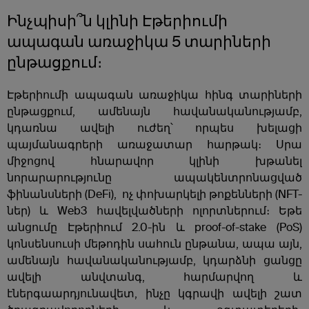
Ինչպիսի՞ն կլինի Էթերիումի
ապագան առաջիկա 5 տարիների
ընթացքում։
Էթերիումի ապագան առաջիկա հինգ տարիների
ընթացքում, ամենայն հավանականությամբ,
կդառնա ավելի ուժեղ՝ որպես խելացի
պայմանագրերի առաջատար հարթակ։ Սրա
միջոցով հնարավոր կլինի խթանել
նորարարությունը ապակենտրոնացված
ֆինանսների (DeFi), ոչ փոխարկելի թոքենների (NFT-
ներ) և Web3 հավելվածների ոլորտներում։ Եթե
անցումը Էթերիում 2.0-ին և proof-of-stake (PoS)
կոնսենսուսի մեթոդին սահուն ընթանա, ապա այն,
ամենայն հավանականությամբ, կդարձնի ցանցը
ավելի անվտանգ, հարմարվող և
էներգաարդյունավետ, ինչը կգրավի ավելի շատ