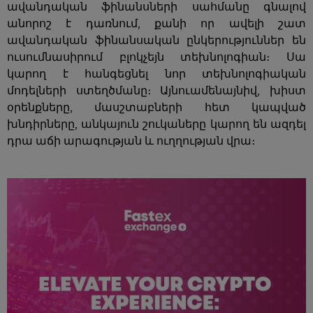
գնահատականներ են հնարավոր:
ավանդական ֆինանսների սահմանը գնալով
անորոշ է դառնում, քանի որ ավելի շատ
Ցլային տեսակետն ընդդեմ Արջային տեսակետի
ավանդական ֆինանսական ընկերություններ են
կրիպտոյի ապագայում
ուսումնասիրում բլոկչեյն տեխնոլոգիան։ Սա
Եզրակացություն
կարող է հանգեցնել նոր տեխնոլոգիական
ՀՏՀ
մոդելների ստեղծմանը։ Այնուամենայնիվ, խիստ
օրենքները, մասշտաբների հետ կապված
խնդիրները, անկայուն շուկաները կարող են ազդել
դրա աճի արագության և ուղղության վրա։