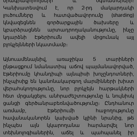
ծրագրավորողների և օգտատերերի։
Կանխատեսվում է, որ 2-րդ մակարդակի
լուծումները և հատվածավորումը (sharding)
կնվազեցնեն գործարքային ծախսերը և
կբարձրացնեն արտադրողականությունը, ինչը
կդարձնի Էթերիումն ավելի մրցունակ այլ
բլոկչեյնների նկատմամբ։
Այնուամենայնիվ, առաջիկա 5 տարիների
ընթացքում նմանատիպ աճով պայմանավորված,
Էթերիումը կհանդիպի այնպիսի խոչընդոտների,
ինչպիսիք են կանոնակարգող մարմինների խիստ
վերահսկողությունը, նոր բլոկչեյն հարթակների
հետ մրցակցելու անհրաժեշտությունը և նույնիսկ
ցանցի գերծանրաբեռնվածությունը։ Ընդհանուր
առմամբ, Էթերիումի հաջողությունը
հավանականորեն կախված կլինի նրանից, թե
ինչպես այն կկարողանա հարմարվել նոր
տեխնոլոգիաներին, աճել և պահպանել իր