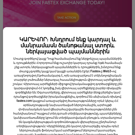
ԿԱՐԵՎՈՐ: Խնդրում ենք կարդալ և
մանրամասն ծանոթանալ ստորև
ներկայացված պայմաններին
Հիմնական կետերը
Մուտք գործելով կայք Դուք համաձայնում եք ներքոնշյալ պայմաններին
և դրույթներին: Հորդորում ենք ուշադիր կարդալ դրանք: Եթե համաձայն
Կրիպտոների ապագան առաջիկա 5 տարիների
չեք ստորև ներկայացրած պայմաններին և դրույթներին, խնդրում ենք
մուտք չգործել կայք կամ կայքի առանձին էջեր: Fastex-ը Web3-ով
ընթացքում կարող է լինել այսպիսին․
առաջնորդվող էկոհամակարգ է, որն առաջարկում է տեխնոլոգիական
տարբեր լուծումներ ներառյալ հասանելիություն վիրտուալ արժեքների
Կրիպտոարժույթի օգտագործման նոր
շուկա: Վիրտուալ արժեքների միջոցով իրականացվող գործարքները չեն
կարգավորվում ՀՀ կողմից, իսկ վիրտուալ արժեքները բարձր ռիսկային
եղանակները, ամենայն հավանականությամբ,
գործիքներ են: Օգտատերերը, վիրտուալ արժեքներ ձեռք բերելիս կամ
կհայտնվեն առաջիկա հինգ տարիների
դրանցով գործարքներ իրականացնելիս, գործում են սեփական ռիսկով:
fastex.com կայքում առաջարկվող ծառայությունները որևէ կերպ ՀՀ
ընթացքում: Սա կարող է ներառել ակտիվների
օրենսդրությամբ նախատեսված ներդրումային, արժույթի
փոխանակման կամ վճարահաշվարկային ծառայություններ չեն
թոքենիզացումը, տվյալների կառավարման
հանդիսանում: Կայքում տեղ գտած տեղեկատվությունը, պատկերները,
բարելավումը և ինքնության
կանխատեսումները կրում են տեղեկատվական բնույթ և տրամադրում
են կազմակերպության գործունեության վերաբերյալ ընդհանուր
ապակենտրոնացված լուծումների
տեղեկատվություն: Վերջինները չեն կարող դիտարկվել որպես որևէ
ներդրումային ֆոնդում կամ արժեթղթում ներդրում կատարելու
տրամադրումը:
առաջարկ, խորհրդատվություն կամ դրդում: Օգտատիրոջ կողմից