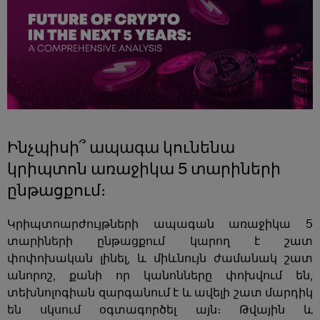
Միջշղթայական փոխգործելիություն
Կենտրոնական բանկի թվային արժույթներ (CBDC-ներ)
Կրիպտոարժույթների նոր կիրառումները առաջիկա 5
տարիների ընթացքում
Ինչպիսի՞ն կլինի Բիթքոինի ապագան առաջիկա 5
տարիների ընթացքում։
Բիթքոինի հալվինգ և դրա ազդեցությունները շուկայի
Ինչպիսի՞ ապագա կունենա
վրա
Բիթքոինի գների կանխատեսումներ. ի՞նչ
կրիպտոն առաջիկա 5 տարիների
գնահատականներ են հնարավոր:
ընթացքում։
Ինչպիսի՞ն կլինի Էթերիումի ապագան առաջիկա 5
Կրիպտոարժույթների ապագան առաջիկա 5
տարիների ընթացքում։
տարիների ընթացքում կարող է շատ
Էթերիումի դերը DeFi-ում և NFT-ներում
փոփոխական լինել, և միևնույն ժամանակ շատ
Տեխնոլոգիական արդիականացումներ և 2-րդ
անորոշ, քանի որ կանոնները փոխվում են,
մակարդակի լուծումներ
տեխնոլոգիան զարգանում է և ավելի շատ մարդիկ
Էթերիումի գների կանխատեսումներ. ի՞նչ
են սկսում օգտագործել այն։ Թվային և