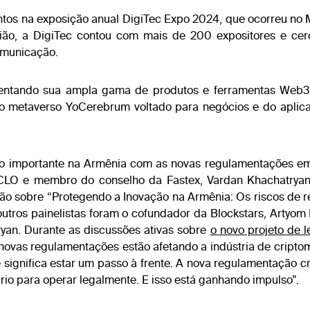
tos na exposição anual DigiTec Expo 2024, que ocorreu no 
ião, a DigiTec contou com mais de 200 expositores e ce
omunicação.
esentando sua ampla gama de produtos e ferramentas Web3,
do metaverso YoCerebrum voltado para negócios e do aplica
o importante na Armênia com as novas regulamentações eme
 CLO e membro do conselho da Fastex, Vardan Khachatryan
são sobre “Protegendo a Inovação na Armênia: Os riscos de
s outros painelistas foram o cofundador da Blockstars, Artyo
an. Durante as discussões ativas sobre
o novo projeto de l
novas regulamentações estão afetando a indústria de cripto
significa estar um passo à frente. A nova regulamentação cr
io para operar legalmente. E isso está ganhando impulso”.