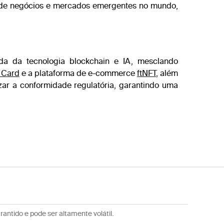
es de negócios e mercados emergentes no mundo,
a da tecnologia blockchain e IA, mesclando
 Card
e a plataforma de e-commerce
ftNFT
, além
zar a conformidade regulatória, garantindo uma
rantido e pode ser altamente volátil.