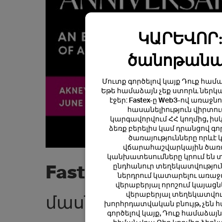
ԿԱՐԵՎՈՐ:
ծանոթանա
Մուտք գործելով կայք Դուք համա
Եթե համաձայն չեք ստորև ներկա
էջեր: Fastex-ը Web3-ով առա
հասանելիություն վիրտու
կարգավորվում ՀՀ կողմից, իս
ձեռք բերելիս կամ դրանցով գ
ծառայությունները որևէ
վճարահաշվարկային ծառայ
կանխատեսումները կրում են 
ընդհանուր տեղեկատվություն
Fastex-ն աջակցու
ներդրում կատարելու առաջա
վերաբերյալ որոշում կայաց
վերաբերյալ տեղեկատվությ
մասնակցության 1
խորհրդատվական բնույթ, չեն 
գործելով կայք, Դուք համաձայ