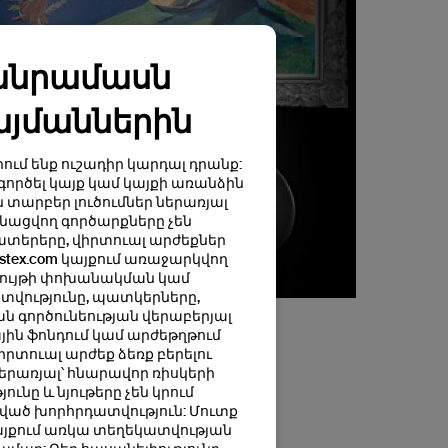
մանրամասն
յմաններին
րում ենք ուշադիր կարդալ դրանք:
գործել կայք կամ կայքի առանձին
 տարբեր լուծումներ ներառյալ
անացվող գործարքները չեն
տատերերը, վիրտուալ արժեքներ
stex.com կայքում առաջարկվող
րժույթի փոխանակման կամ
տվությունը, պատկերները,
 գործունեության վերաբերյալ
յին ֆոնդում կամ արժեթղթում
անի
րտուալ արժեք ձեռք բերելու
երառյալ՝ հնարավոր ռիսկերի
ւնը և նյութերը չեն կրում
ջոցառմանը
ված խորհրդատվություն: Մուտք
 կայքում առկա տեղեկատվության