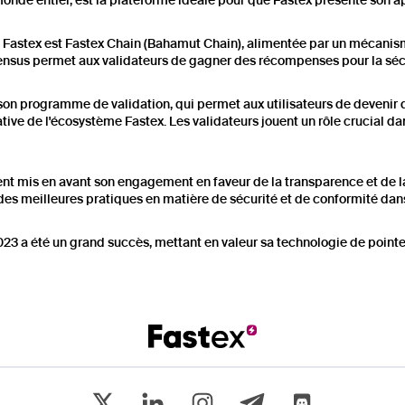
monde entier, est la plateforme idéale pour que Fastex présente son a
me Fastex est Fastex Chain (Bahamut Chain), alimentée par un mécani
nsus permet aux validateurs de gagner des récompenses pour la sécuri
son programme de validation, qui permet aux utilisateurs de devenir 
e de l'écosystème Fastex. Les validateurs jouent un rôle crucial dans
nt mis en avant son engagement en faveur de la transparence et de la
des meilleures pratiques en matière de sécurité et de conformité dans
23 a été un grand succès, mettant en valeur sa technologie de poin