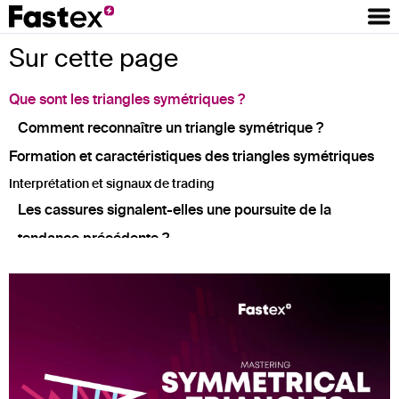
Sur cette page
Que sont les triangles symétriques ?
Comment reconnaître un triangle symétrique ?
Formation et caractéristiques des triangles symétriques
Interprétation et signaux de trading
Les cassures signalent-elles une poursuite de la
tendance précédente ?
Quel est le rôle du volume dans la confirmation des
éruptions cutanées ?
Direction et limites des cassures
Gestion des risques et considérations
¿Qué son las Falsas Rupturas y por qué ocurren?