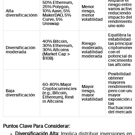
Reparte el
50% Ethereum,
riesgo entre
25% Polygon,
Menor
varios activos
Alta
10% Aave, 5%
riesgo,
reduciendo e
diversificaciónn
MakerDAO, 5%
menor
impacto del
Curve, 5%
volatilidad
rendimiento 
Uniswap
uno solo
Equilibra la
estabilidad d
40% Bitcoin,
Riesgo
las principal
30% Ethereum,
Diversificación
moderado,
criptomoned
30% Altcoins
moderada
volatilidad
con el
(Market Cap >
moderada
potencial de
$10B)
crecimiento 
las altcoins
Posibilidad d
obtener
mayores
60-80% Major
Mayor
rendimientos
Cryptocurrencies
Baja
riesgo,
pero con una
(e.g., Bitcoin,
diversificación
mayor
mayor
Ethereum), Rest
volatilidad
exposición a
in Altcoins
las
fluctuaciones
del mercado
Puntos Clave Para Considerar:
Diversificación Alta:
Implica distribuir inversiones en