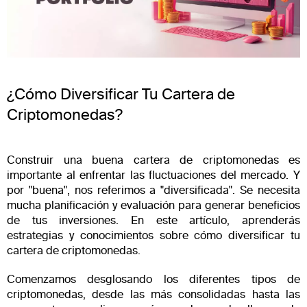
¿Qué grado de diversificación debe tener tu cartera de
criptomonedas?
Estrategias clave para diversificar tus inversiones en
criptomonedas
¿Cómo Diversificar Tu Cartera de
Ejemplo de una cartera de criptomonedas diversificada
Criptomonedas?
Conclusión
Preguntas frecuentes
Construir una buena cartera de criptomonedas es
importante al enfrentar las fluctuaciones del mercado. Y
por "buena", nos referimos a "diversificada". Se necesita
mucha planificación y evaluación para generar beneficios
de tus inversiones. En este artículo, aprenderás
estrategias y conocimientos sobre cómo diversificar tu
cartera de criptomonedas.
Comenzamos desglosando los diferentes tipos de
criptomonedas, desde las más consolidadas hasta las